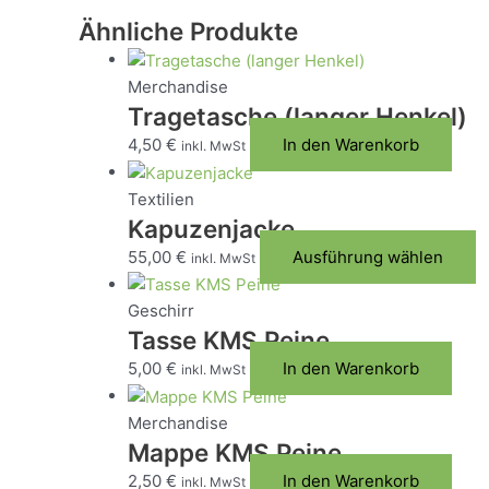
Ähnliche Produkte
Merchandise
Tragetasche (langer Henkel)
4,50
€
In den Warenkorb
inkl. MwSt
Textilien
Kapuzenjacke
D
55,00
€
Ausführung wählen
inkl. MwSt
P
w
Geschirr
m
Tasse KMS Peine
V
5,00
€
In den Warenkorb
inkl. MwSt
au
D
Merchandise
O
Mappe KMS Peine
k
2,50
€
In den Warenkorb
inkl. MwSt