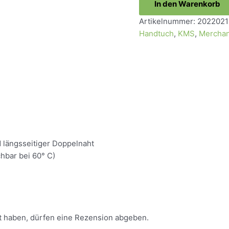
In den Warenkorb
150cm
Artikelnummer:
2022021
Menge
Handtuch
,
KMS
,
Merchan
 längsseitiger Doppelnaht
hbar bei 60° C)
t haben, dürfen eine Rezension abgeben.