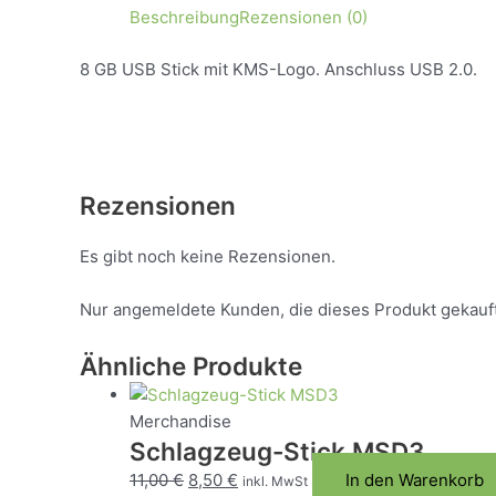
Beschreibung
Rezensionen (0)
8 GB USB Stick mit KMS-Logo. Anschluss USB 2.0.
Rezensionen
Es gibt noch keine Rezensionen.
Nur angemeldete Kunden, die dieses Produkt gekauf
Ähnliche Produkte
Merchandise
Schlagzeug-Stick MSD3
Ursprünglicher
Aktueller
11,00
€
8,50
€
In den Warenkorb
inkl. MwSt