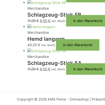
Preis
Preis
war:
ist:
Merchandise
11,00 €
8,50 €.
Schlagzeug-Stick 5B
Ursprünglicher
Aktueller
11,00
€
8,50
€
In den Warenkorb
inkl. MwSt
Preis
Preis
war:
ist:
Merchandise
11,00 €
8,50 €.
Hemd langarm
40,00
€
In den Warenkorb
inkl. MwSt
Merchandise
Schlagzeug-Stick 5A
Ursprünglicher
Aktueller
11,00
€
8,50
€
In den Warenkorb
inkl. MwSt
Preis
Preis
war:
ist:
11,00 €
8,50 €.
Copyright © 2026 KMS Peine - Onlineshop | Präsent