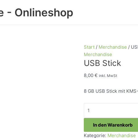
 - Onlineshop
Start
/
Merchandise
/ US
Merchandise
USB Stick
8,00
€
inkl. MwSt
8 GB USB Stick mit KMS
USB
Stick
Menge
In den Warenkorb
Kategorie:
Merchandise