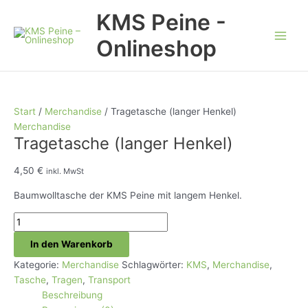
Zum
KMS Peine -
Angebot!
Angebot!
Inhalt
springen
Onlineshop
Start
/
Merchandise
/ Tragetasche (langer Henkel)
Merchandise
Tragetasche (langer Henkel)
4,50
€
inkl. MwSt
Baumwolltasche der KMS Peine mit langem Henkel.
Tragetasche
(langer
In den Warenkorb
Henkel)
Menge
Kategorie:
Merchandise
Schlagwörter:
KMS
,
Merchandise
,
Tasche
,
Tragen
,
Transport
Beschreibung