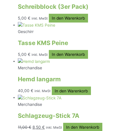
Schreibblock (3er Pack)
5,00
€
In den Warenkorb
inkl. MwSt
Geschirr
Tasse KMS Peine
5,00
€
In den Warenkorb
inkl. MwSt
Merchandise
Hemd langarm
40,00
€
In den Warenkorb
inkl. MwSt
Merchandise
Schlagzeug-Stick 7A
Ursprünglicher
Aktueller
11,00
€
8,50
€
In den Warenkorb
inkl. MwSt